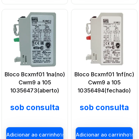
Bloco Bcxmf01 1na(no)
Bloco Bcxmf01 1nf(nc)
Cwm9 a 105
Cwm9 a 105
10356473(aberto)
10356494(fechado)
sob consulta
sob consulta