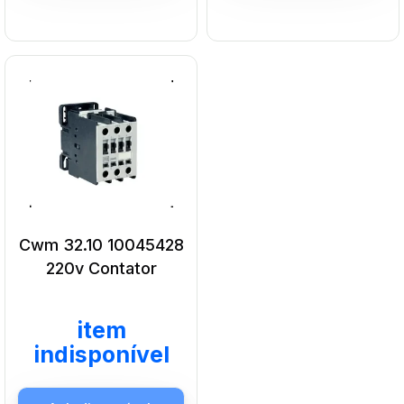
Cwm 32.10 10045428
220v Contator
item
Indisponível
Indisponível
indisponível