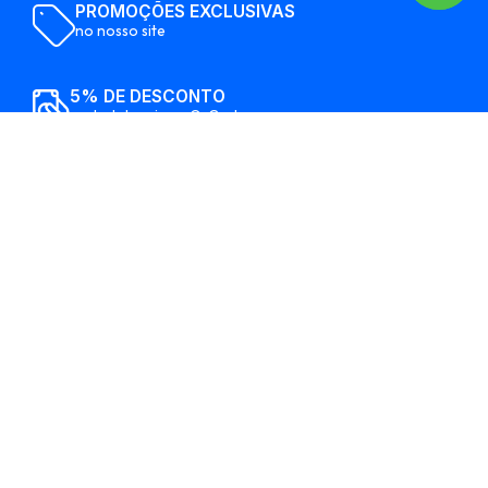
PROMOÇÕES EXCLUSIVAS
no nosso site
5% DE DESCONTO
em boleto, pix ou QrCode
Formas de pagamento
Entrega