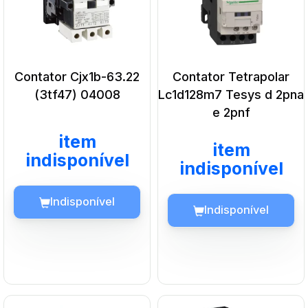
Indisponível
Adicionar ao carrinho
Contator Cjx1b-63.22
Contator Tetrapolar
(3tf47) 04008
Lc1d128m7 Tesys d 2pna
e 2pnf
item
item
indisponível
indisponível