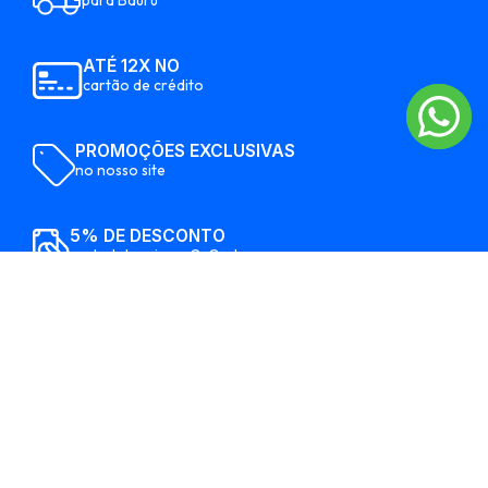
ATÉ 12X NO
cartão de crédito
PROMOÇÕES EXCLUSIVAS
no nosso site
5% DE DESCONTO
em boleto, pix ou QrCode
Formas de pagamento