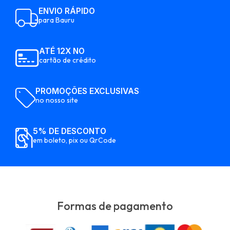
ENVIO RÁPIDO
para Bauru
ATÉ 12X NO
cartão de crédito
PROMOÇÕES EXCLUSIVAS
no nosso site
5% DE DESCONTO
em boleto, pix ou QrCode
Formas de pagamento